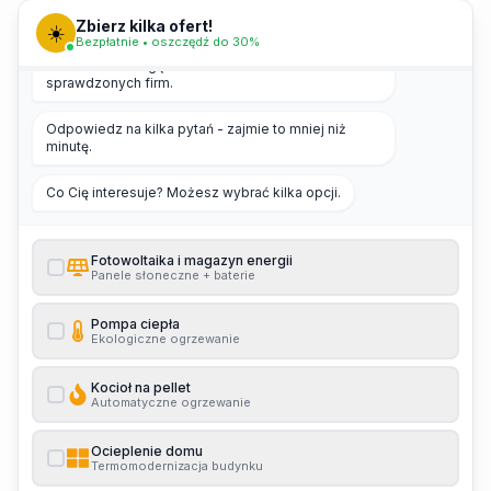
Zbierz kilka ofert!
☀️
Bezpłatnie • oszczędź do 30%
Cześć! 👋 Pomogę Ci zebrać kilka ofert od
sprawdzonych firm.
Odpowiedz na kilka pytań - zajmie to mniej niż
minutę.
Co Cię interesuje? Możesz wybrać kilka opcji.
Fotowoltaika i magazyn energii
Panele słoneczne + baterie
Pompa ciepła
Ekologiczne ogrzewanie
Kocioł na pellet
Automatyczne ogrzewanie
Ocieplenie domu
Termomodernizacja budynku