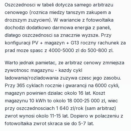
Oszczednosci w tabeli dotycza samego arbitrazu
cenowego (roznica miedzy tanszym zakupem a
drozszym zuzyciem). W wariancie z fotowoltaika
dochodzi dodatkowo darmowa energia z paneli,
dlatego oszczednosci sa znacznie wyzsze. Przy
konfiguracji PV + magazyn + G13 roczny rachunek za
prad moze spasc z 4000-5000 zl do 500-800 zl.
Warto jednak pamietac, ze arbitraz cenowy zmniejsza
zywotnosc magazynu - kazdy cykl
ladowania/rozladowania zuzywa czesc jego zasobu.
Przy 365 cyklach rocznie i gwarancji na 6000 cykli,
magazyn powinien dzialac okolo 16 lat. Koszt
magazynu 10 kWh to okolo 18 000-25 000 zl, wiec
przy oszczednosciach 1 640 zl/rok (sam arbitraz)
zwrot wynosi okolo 11-15 lat. Dopiero w polaczeniu z
fotowoltaika zwrot skraca sie do 5-7 lat.