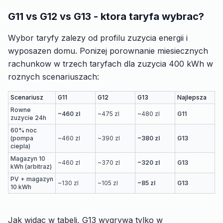
G11 vs G12 vs G13 - ktora taryfa wybrac?
Wybor taryfy zalezy od profilu zuzycia energii i
wyposazen domu. Ponizej porownanie miesiecznych
rachunkow w trzech taryfach dla zuzycia 400 kWh w
roznych scenariuszach:
Scenariusz
G11
G12
G13
Najlepsza
Rowne
~460 zl
~475 zl
~480 zl
G11
zuzycie 24h
60% noc
(pompa
~460 zl
~390 zl
~380 zl
G13
ciepla)
Magazyn 10
~460 zl
~370 zl
~320 zl
G13
kWh (arbitraz)
PV + magazyn
~130 zl
~105 zl
~85 zl
G13
10 kWh
Jak widac w tabeli, G13 wygrywa tylko w