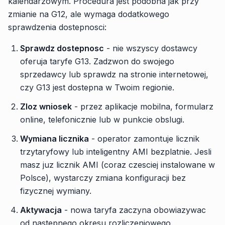
kalendarzowym. Procedura jest podobna jak przy
zmianie na G12, ale wymaga dodatkowego
sprawdzenia dostepnosci:
Sprawdz dostepnosc
- nie wszyscy dostawcy
oferuja taryfe G13. Zadzwon do swojego
sprzedawcy lub sprawdz na stronie internetowej,
czy G13 jest dostepna w Twoim regionie.
Zloz wniosek
- przez aplikacje mobilna, formularz
online, telefonicznie lub w punkcie obslugi.
Wymiana licznika
- operator zamontuje licznik
trzytaryfowy lub inteligentny AMI bezplatnie. Jesli
masz juz licznik AMI (coraz czesciej instalowane w
Polsce), wystarczy zmiana konfiguracji bez
fizycznej wymiany.
Aktywacja
- nowa taryfa zaczyna obowiazywac
od nastepnego okresu rozliczeniowego.