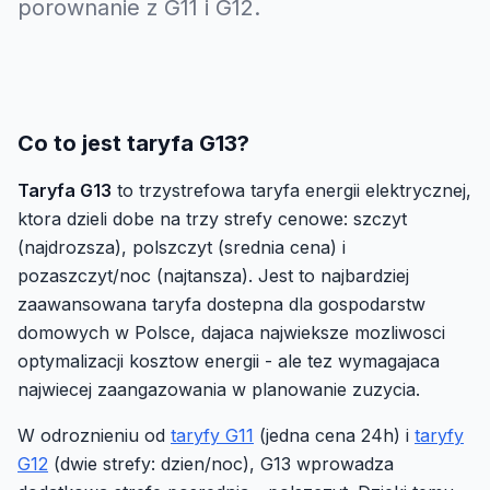
porownanie z G11 i G12.
Co to jest taryfa G13?
Taryfa G13
to trzystrefowa taryfa energii elektrycznej,
ktora dzieli dobe na trzy strefy cenowe: szczyt
(najdrozsza), polszczyt (srednia cena) i
pozaszczyt/noc (najtansza). Jest to najbardziej
zaawansowana taryfa dostepna dla gospodarstw
domowych w Polsce, dajaca najwieksze mozliwosci
optymalizacji kosztow energii - ale tez wymagajaca
najwiecej zaangazowania w planowanie zuzycia.
W odroznieniu od
taryfy G11
(jedna cena 24h) i
taryfy
G12
(dwie strefy: dzien/noc), G13 wprowadza