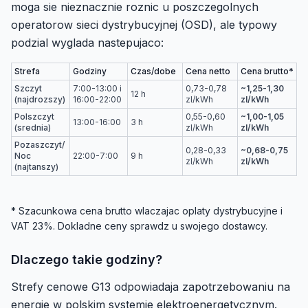
moga sie nieznacznie roznic u poszczegolnych
operatorow sieci dystrybucyjnej (OSD), ale typowy
podzial wyglada nastepujaco:
Strefa
Godziny
Czas/dobe
Cena netto
Cena brutto*
Szczyt
7:00-13:00 i
0,73-0,78
~1,25-1,30
12 h
(najdrozszy)
16:00-22:00
zl/kWh
zl/kWh
Polszczyt
0,55-0,60
~1,00-1,05
13:00-16:00
3 h
(srednia)
zl/kWh
zl/kWh
Pozaszczyt/
0,28-0,33
~0,68-0,75
Noc
22:00-7:00
9 h
zl/kWh
zl/kWh
(najtanszy)
* Szacunkowa cena brutto wlaczajac oplaty dystrybucyjne i
VAT 23%. Dokladne ceny sprawdz u swojego dostawcy.
Dlaczego takie godziny?
Strefy cenowe G13 odpowiadaja zapotrzebowaniu na
energie w polskim systemie elektroenergetycznym.