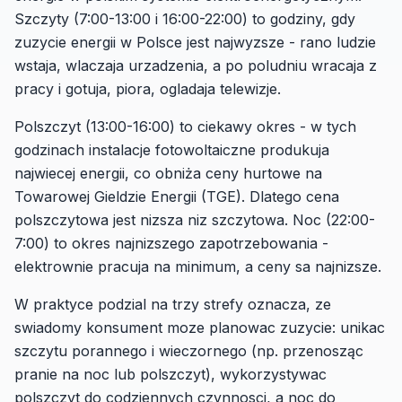
Szczyty (7:00-13:00 i 16:00-22:00) to godziny, gdy
zuzycie energii w Polsce jest najwyzsze - rano ludzie
wstaja, wlaczaja urzadzenia, a po poludniu wracaja z
pracy i gotuja, piora, ogladaja telewizje.
Polszczyt (13:00-16:00) to ciekawy okres - w tych
godzinach instalacje fotowoltaiczne produkuja
najwiecej energii, co obniża ceny hurtowe na
Towarowej Gieldzie Energii (TGE). Dlatego cena
polszczytowa jest nizsza niz szczytowa. Noc (22:00-
7:00) to okres najnizszego zapotrzebowania -
elektrownie pracuja na minimum, a ceny sa najnizsze.
W praktyce podzial na trzy strefy oznacza, ze
swiadomy konsument moze planowac zuzycie: unikac
szczytu porannego i wieczornego (np. przenosząc
pranie na noc lub polszczyt), wykorzystywac
polszczyt do codziennych czynnosci, a noc do