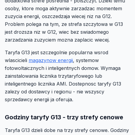
dodatkowa strefe posrednia - polszczyt. Dzieki temu
osoby, ktore moga aktywnie zarzadzac momentem
zuzycia energii, oszczedzaja wiecej niz na G12.
Problem polega na tym, ze strefa szczytowa w G13
jest drozsza niz w G12, wiec bez swiadomego
zarzadzania zuzyciem mozna zaplacic wiecej.
Taryfa G13 jest szczegolnie popularna wsrod
wlascicieli
magazynow energii
, systemow
fotowoltaicznych i inteligentnych domow. Wymaga
zainstalowania licznika trzytaryfowego lub
inteligentnego licznika AMI. Dostepnosc taryfy G13
zalezy od dostawcy i regionu - nie wszyscy
sprzedawcy energii ja oferuja.
Godziny taryfy G13 - trzy strefy cenowe
Taryfa G13 dzieli dobe na trzy strefy cenowe. Godziny