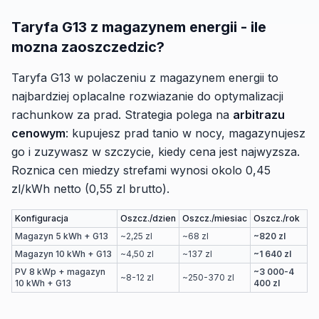
Taryfa G13 z magazynem energii - ile
mozna zaoszczedzic?
Taryfa G13 w polaczeniu z magazynem energii to
najbardziej oplacalne rozwiazanie do optymalizacji
rachunkow za prad. Strategia polega na
arbitrazu
cenowym
: kupujesz prad tanio w nocy, magazynujesz
go i zuzywasz w szczycie, kiedy cena jest najwyzsza.
Roznica cen miedzy strefami wynosi okolo 0,45
zl/kWh netto (0,55 zl brutto).
Konfiguracja
Oszcz./dzien
Oszcz./miesiac
Oszcz./rok
Magazyn 5 kWh + G13
~2,25 zl
~68 zl
~820 zl
Magazyn 10 kWh + G13
~4,50 zl
~137 zl
~1 640 zl
PV 8 kWp + magazyn
~3 000-4
~8-12 zl
~250-370 zl
10 kWh + G13
400 zl