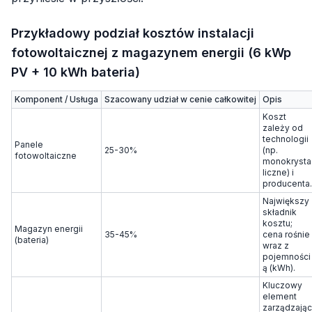
Przykładowy podział kosztów instalacji
fotowoltaicznej z magazynem energii (6 kWp
PV + 10 kWh bateria)
Komponent / Usługa
Szacowany udział w cenie całkowitej
Opis
Koszt
zależy od
technologii
Panele
25-30%
(np.
fotowoltaiczne
monokrysta
liczne) i
producenta.
Największy
składnik
kosztu;
Magazyn energii
35-45%
cena rośnie
(bateria)
wraz z
pojemności
ą (kWh).
Kluczowy
element
zarządzając