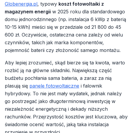
Globenergia.pl
, typowy
koszt fotowoltaiki z
magazynem energii
w 2025 roku dla standardowego
domu jednorodzinnego (np. instalacja 6 kWp z baterią
10-15 kWh) mieści się w przedziale od 21 800 do 45
600 zł. Oczywiście, ostateczna cena zależy od wielu
czynników, takich jak marka komponentów,
pojemność baterii czy złożoność samego montażu.
Aby lepiej zrozumieć, skąd bierze się ta kwota, warto
rozbić ją na główne składniki. Największą część
budżetu pochłania sama bateria, a zaraz za nią
plasują się
panele fotowoltaiczne
i falownik
hybrydowy. To nie jest mały wydatek, jednak należy
go postrzegać jako długoterminową inwestycję w
niezależność energetyczną i dekady niższych
rachunków. Przejrzystość kosztów jest kluczowa, aby
świadomie ocenić wartość, jaką taka instalacja
przyniesie w przyszłości.