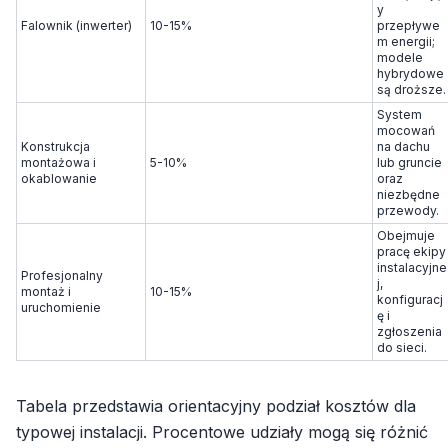
y
Falownik (inwerter)
10-15%
przepływe
m energii;
modele
hybrydowe
są droższe.
System
mocowań
Konstrukcja
na dachu
montażowa i
5-10%
lub gruncie
okablowanie
oraz
niezbędne
przewody.
Obejmuje
pracę ekipy
instalacyjne
Profesjonalny
j,
montaż i
10-15%
konfiguracj
uruchomienie
ę i
zgłoszenia
do sieci.
Tabela przedstawia orientacyjny podział kosztów dla
typowej instalacji. Procentowe udziały mogą się różnić