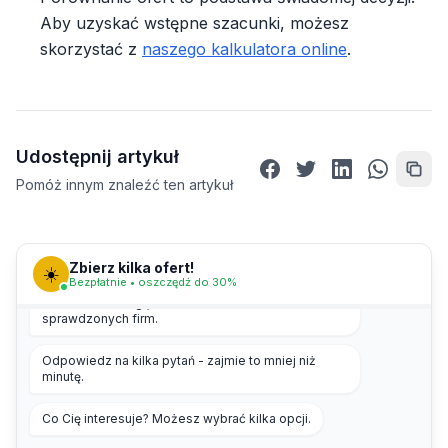
Aby uzyskać wstępne szacunki, możesz
skorzystać z
naszego kalkulatora online
.
Udostępnij artykuł
Pomóż innym znaleźć ten artykuł
Zbierz kilka ofert!
☀️
Bezpłatnie • oszczędź do 30%
Cześć! 👋 Pomogę Ci zebrać kilka ofert od
sprawdzonych firm.
Odpowiedz na kilka pytań - zajmie to mniej niż
minutę.
Co Cię interesuje? Możesz wybrać kilka opcji.