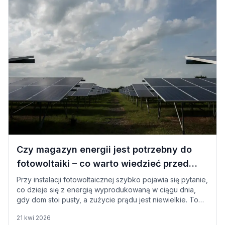
Czy magazyn energii jest potrzebny do
fotowoltaiki – co warto wiedzieć przed
montażem?
Przy instalacji fotowoltaicznej szybko pojawia się pytanie,
co dzieje się z energią wyprodukowaną w ciągu dnia,
gdy dom stoi pusty, a zużycie prądu jest niewielkie. To
właśnie wtedy powstają nadwyżki, których nie da się od
21 kwi 2026
razu wykorzystać. Jednym ze sposobów na ich