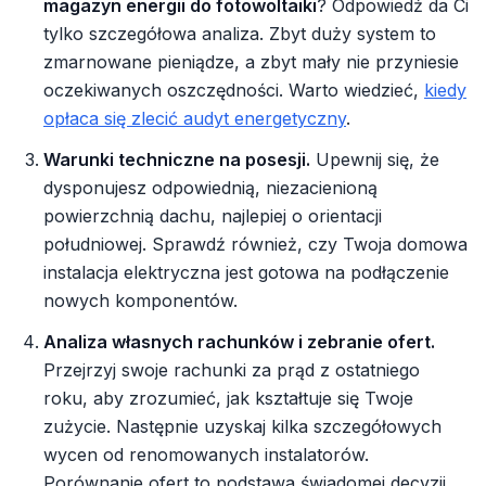
magazyn energii do fotowoltaiki
? Odpowiedź da Ci
tylko szczegółowa analiza. Zbyt duży system to
zmarnowane pieniądze, a zbyt mały nie przyniesie
oczekiwanych oszczędności. Warto wiedzieć,
kiedy
opłaca się zlecić audyt energetyczny
.
Warunki techniczne na posesji.
Upewnij się, że
dysponujesz odpowiednią, niezacienioną
powierzchnią dachu, najlepiej o orientacji
południowej. Sprawdź również, czy Twoja domowa
instalacja elektryczna jest gotowa na podłączenie
nowych komponentów.
Analiza własnych rachunków i zebranie ofert.
Przejrzyj swoje rachunki za prąd z ostatniego
roku, aby zrozumieć, jak kształtuje się Twoje
zużycie. Następnie uzyskaj kilka szczegółowych
wycen od renomowanych instalatorów.
Porównanie ofert to podstawa świadomej decyzji.