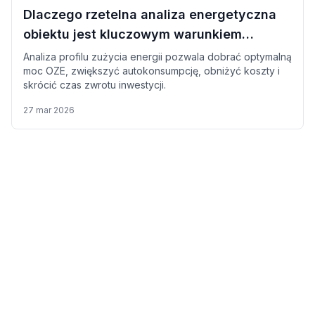
Dlaczego rzetelna analiza energetyczna
obiektu jest kluczowym warunkiem
wstępnym przed doborem mocy instalacji
Analiza profilu zużycia energii pozwala dobrać optymalną
moc OZE, zwiększyć autokonsumpcję, obniżyć koszty i
OZE?
skrócić czas zwrotu inwestycji.
27 mar 2026