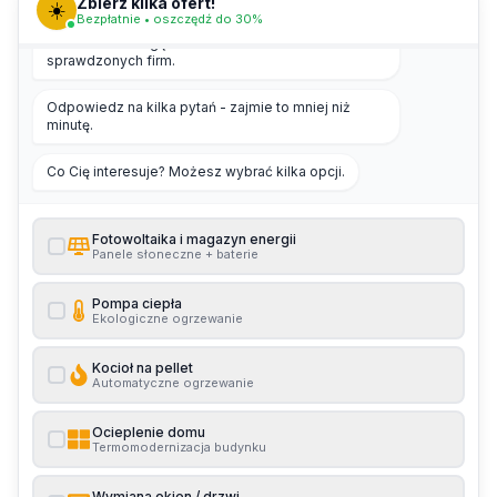
Zbierz kilka ofert!
☀️
Bezpłatnie • oszczędź do 30%
Cześć! 👋 Pomogę Ci zebrać kilka ofert od
sprawdzonych firm.
Odpowiedz na kilka pytań - zajmie to mniej niż
minutę.
Co Cię interesuje? Możesz wybrać kilka opcji.
Fotowoltaika i magazyn energii
Panele słoneczne + baterie
Pompa ciepła
Ekologiczne ogrzewanie
Kocioł na pellet
Automatyczne ogrzewanie
Ocieplenie domu
Termomodernizacja budynku
Wymiana okien / drzwi