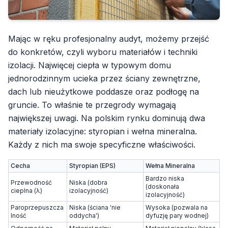
Mając w ręku profesjonalny audyt, możemy przejść
do konkretów, czyli wyboru materiałów i techniki
izolacji. Najwięcej ciepła w typowym domu
jednorodzinnym ucieka przez ściany zewnętrzne,
dach lub nieużytkowe poddasze oraz podłogę na
gruncie. To właśnie te przegrody wymagają
największej uwagi. Na polskim rynku dominują dwa
materiały izolacyjne: styropian i wełna mineralna.
Każdy z nich ma swoje specyficzne właściwości.
Cecha
Styropian (EPS)
Wełna Mineralna
Bardzo niska
Przewodność
Niska (dobra
(doskonała
cieplna (λ)
izolacyjność)
izolacyjność)
Paroprzepuszcza
Niska (ściana 'nie
Wysoka (pozwala na
lność
oddycha')
dyfuzję pary wodnej)