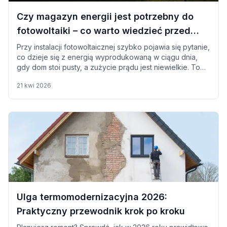
Czy magazyn energii jest potrzebny do
fotowoltaiki – co warto wiedzieć przed
montażem?
Przy instalacji fotowoltaicznej szybko pojawia się pytanie,
co dzieje się z energią wyprodukowaną w ciągu dnia,
gdy dom stoi pusty, a zużycie prądu jest niewielkie. To
właśnie wtedy powstają nadwyżki, których nie da się od
21 kwi 2026
razu wykorzystać. Jednym ze sposobów na ich
zagospodarowanie jest magazyn energii, czyli
urządzenie, które przechowuje prąd i pozwala użyć go
później, wtedy gdy faktycznie jest potrzebny.
Ulga termomodernizacyjna 2026:
Praktyczny przewodnik krok po kroku