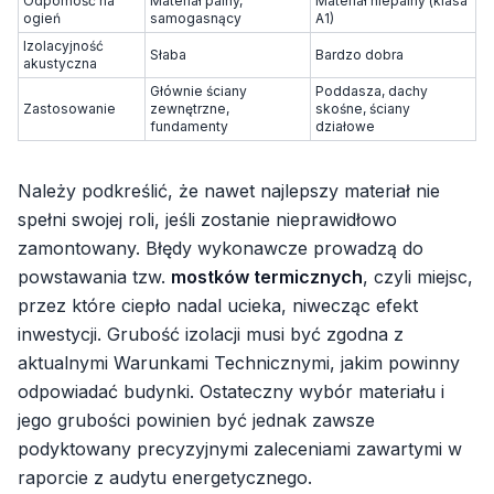
Odporność na
Materiał palny,
Materiał niepalny (klasa
ogień
samogasnący
A1)
Izolacyjność
Słaba
Bardzo dobra
akustyczna
Głównie ściany
Poddasza, dachy
Zastosowanie
zewnętrzne,
skośne, ściany
fundamenty
działowe
Należy podkreślić, że nawet najlepszy materiał nie
spełni swojej roli, jeśli zostanie nieprawidłowo
zamontowany. Błędy wykonawcze prowadzą do
powstawania tzw.
mostków termicznych
, czyli miejsc,
przez które ciepło nadal ucieka, niwecząc efekt
inwestycji. Grubość izolacji musi być zgodna z
aktualnymi Warunkami Technicznymi, jakim powinny
odpowiadać budynki. Ostateczny wybór materiału i
jego grubości powinien być jednak zawsze
podyktowany precyzyjnymi zaleceniami zawartymi w
raporcie z audytu energetycznego.